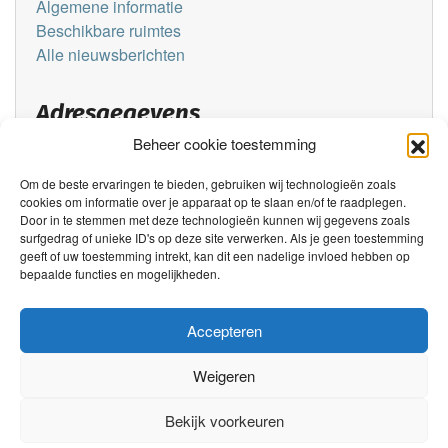
Algemene informatie
Beschikbare ruimtes
Alle nieuwsberichten
Adresgegevens
Beheer cookie toestemming
Stichting Dorpshuis Wirdum/Swichum
Swichumerdyk 1
Om de beste ervaringen te bieden, gebruiken wij technologieën zoals
9088 AP Wirdum
cookies om informatie over je apparaat op te slaan en/of te raadplegen.
Door in te stemmen met deze technologieën kunnen wij gegevens zoals
surfgedrag of unieke ID's op deze site verwerken. Als je geen toestemming
Contactmogelijkheden
geeft of uw toestemming intrekt, kan dit een nadelige invloed hebben op
bepaalde functies en mogelijkheden.
dorpshuis.degolle@gmail.com
06-14558475
Accepteren
Contactformulier
Reserveringsaanvraag
Weigeren
Bekijk voorkeuren